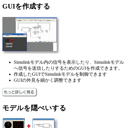
GUIを作成する
Simulinkモデル内の信号を表示したり、Simuilnkモデル
へ信号を送信したりするためのGUIを作成できます。
作成したGUIでSimulinkモデルを制御できます
GUIの外見を細かく調整できます
モデルを隠ぺいする