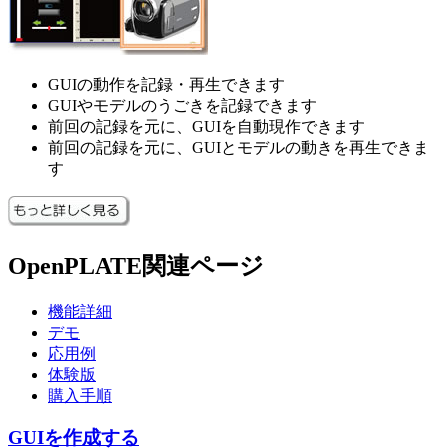
GUIの動作を記録・再生できます
GUIやモデルのうごきを記録できます
前回の記録を元に、GUIを自動現作できます
前回の記録を元に、GUIとモデルの動きを再生できま
す
OpenPLATE関連ページ
機能詳細
デモ
応用例
体験版
購入手順
GUIを作成する